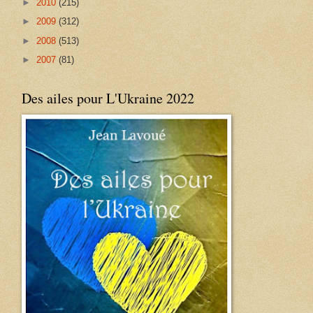
►
2010
(215)
►
2009
(312)
►
2008
(513)
►
2007
(81)
Des ailes pour L'Ukraine 2022