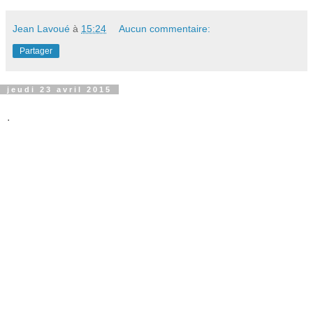
Jean Lavoué
à
15:24
Aucun commentaire:
Partager
jeudi 23 avril 2015
.