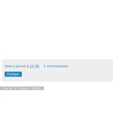
.
Jean Lavoué
à
12:38
1 commentaire:
Partager
lundi 27 avril 2015
.