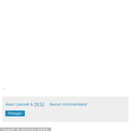
.
Jean Lavoué
à
19:51
Aucun commentaire:
Partager
lundi 5 juillet 2010