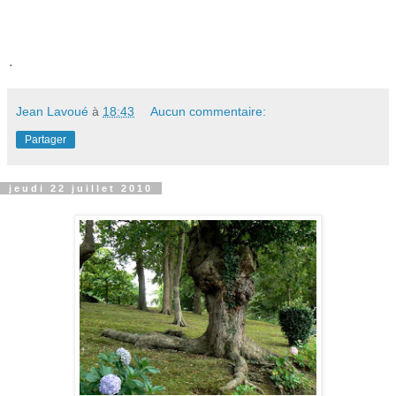
.
Jean Lavoué
à
18:43
Aucun commentaire:
Partager
jeudi 22 juillet 2010