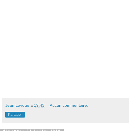
.
Jean Lavoué
à
19:43
Aucun commentaire:
Partager
dimanche 18 juillet 2010