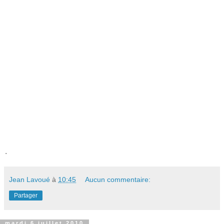
.
Jean Lavoué
à
10:45
Aucun commentaire:
Partager
mardi 6 juillet 2010