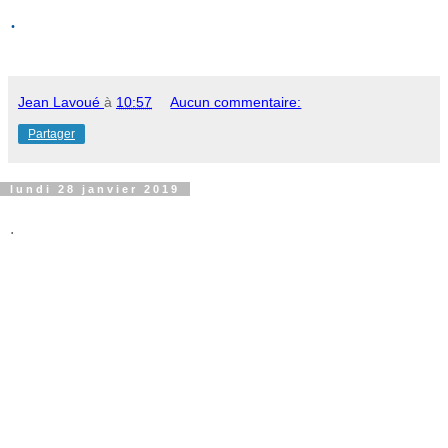
.
Jean Lavoué
à
10:57
Aucun commentaire:
Partager
lundi 28 janvier 2019
.