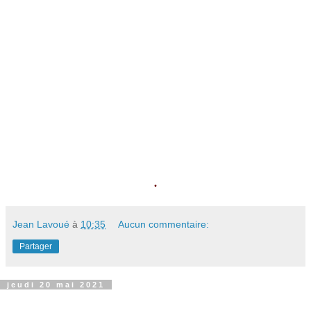
.
Jean Lavoué
à
10:35
Aucun commentaire:
Partager
jeudi 20 mai 2021