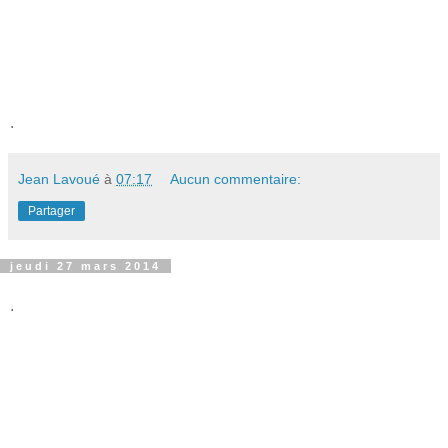
.
Jean Lavoué
à
07:17
Aucun commentaire:
Partager
jeudi 27 mars 2014
.