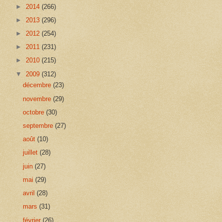
►
2014
(266)
►
2013
(296)
►
2012
(254)
►
2011
(231)
►
2010
(215)
▼
2009
(312)
décembre
(23)
novembre
(29)
octobre
(30)
septembre
(27)
août
(10)
juillet
(28)
juin
(27)
mai
(29)
avril
(28)
mars
(31)
février
(26)