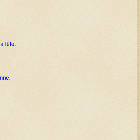
a fête.
onne.