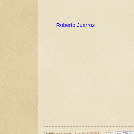
R
oberto Juarroz
.