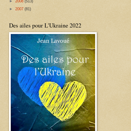
►
2008
(513)
►
2007
(81)
Des ailes pour L'Ukraine 2022