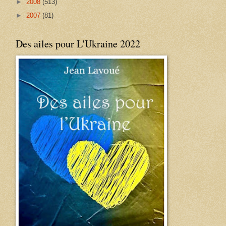
►
2008
(513)
►
2007
(81)
Des ailes pour L'Ukraine 2022