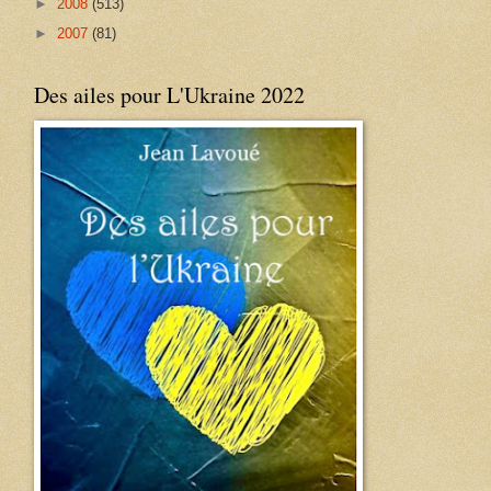
►
2008
(513)
►
2007
(81)
Des ailes pour L'Ukraine 2022