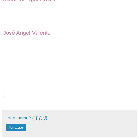
José Angel Valente
.
Jean Lavoué
à
07:26
Partager