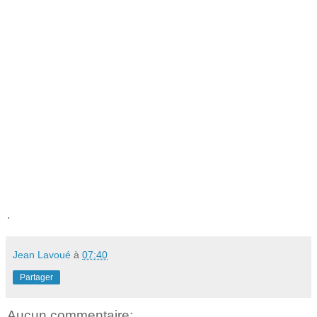
.
Jean Lavoué
à
07:40
Partager
Aucun commentaire: