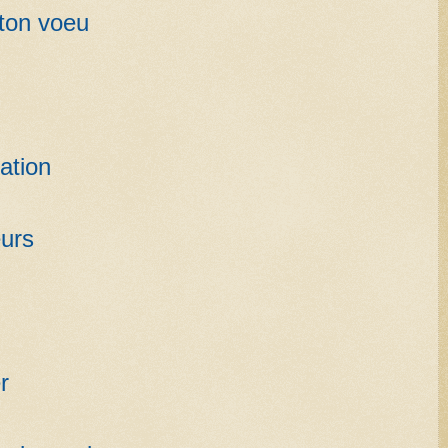
 ton voeu
ation
eurs
r