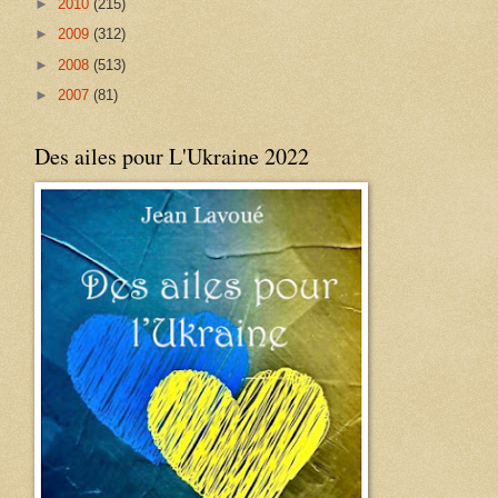
►
2010
(215)
►
2009
(312)
►
2008
(513)
►
2007
(81)
Des ailes pour L'Ukraine 2022