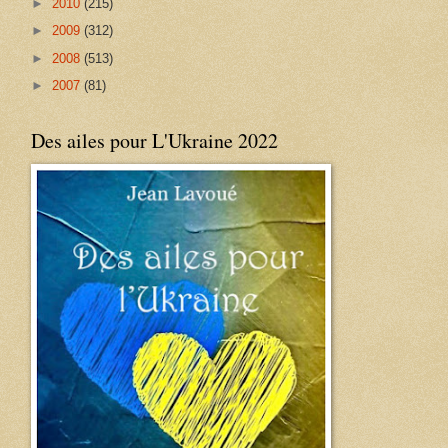
►
2010
(215)
►
2009
(312)
►
2008
(513)
►
2007
(81)
Des ailes pour L'Ukraine 2022