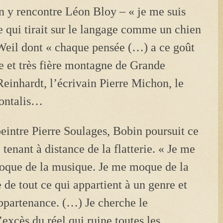
n y rencontre Léon Bloy – « je me suis
qui tirait sur le langage comme un chien
 Weil dont « chaque pensée (…) a ce goût
te et très fière montagne de Grande
einhardt, l’écrivain Pierre Michon, le
Pontalis…
peintre Pierre Soulages, Bobin poursuit ce
 tenant à distance de la flatterie. « Je me
oque de la musique. Je me moque de la
 de tout ce qui appartient à un genre et
appartenance. (…) Je cherche le
excès du réel qui ruine toutes les