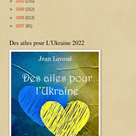
►
2010
(215)
►
2009
(312)
►
2008
(513)
►
2007
(81)
Des ailes pour L'Ukraine 2022