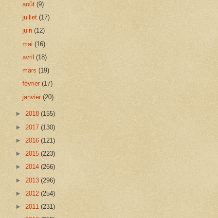
août
(9)
juillet
(17)
juin
(12)
mai
(16)
avril
(18)
mars
(19)
février
(17)
janvier
(20)
►
2018
(155)
►
2017
(130)
►
2016
(121)
►
2015
(223)
►
2014
(266)
►
2013
(296)
►
2012
(254)
►
2011
(231)