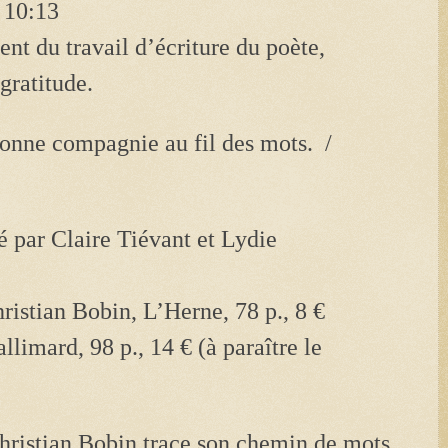
 10:13
nt du travail d’écriture du poète,
gratitude.
bonne compagnie au fil des mots. /
é par Claire Tiévant et Lydie
istian Bobin, L’Herne, 78 p., 8 €
llimard, 98 p., 14 € (à paraître le
hristian Bobin trace son chemin de mots.