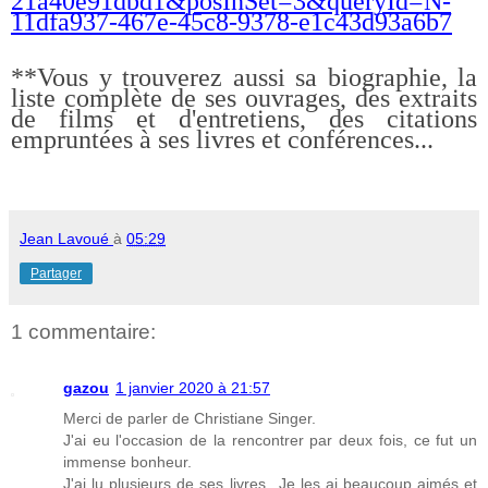
21a40e91dbd1&posInSet=3&queryId=N-
11dfa937-467e-45c8-9378-e1c43d93a6b7
**Vous y trouverez aussi sa biographie, la
liste complète de ses ouvrages, des extraits
de films et d'entretiens, des citations
empruntées à ses livres et conférences...
Jean Lavoué
à
05:29
Partager
1 commentaire:
gazou
1 janvier 2020 à 21:57
Merci de parler de Christiane Singer.
J'ai eu l'occasion de la rencontrer par deux fois, ce fut un
immense bonheur.
J'ai lu plusieurs de ses livres...Je les ai beaucoup aimés et