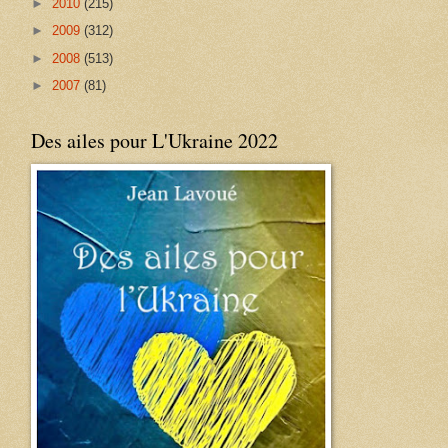
►
2010
(215)
►
2009
(312)
►
2008
(513)
►
2007
(81)
Des ailes pour L'Ukraine 2022