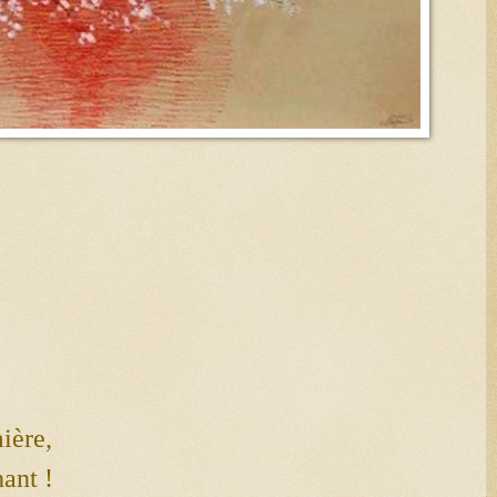
ière,
ant !