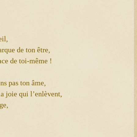
il,
arque de ton être,
face de toi-même !
ens pas ton âme,
a joie qui l’enlèvent,
ge,