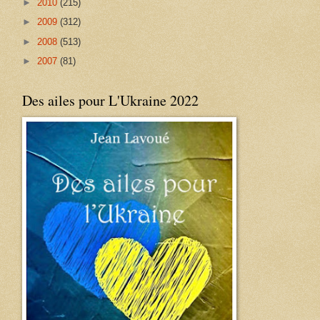
►
2010
(215)
►
2009
(312)
►
2008
(513)
►
2007
(81)
Des ailes pour L'Ukraine 2022