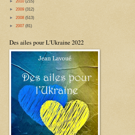
►
2010
(215)
►
2009
(312)
►
2008
(513)
►
2007
(81)
Des ailes pour L'Ukraine 2022