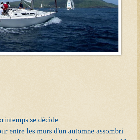
 printemps se décide
etour entre les murs d'un automne assombri