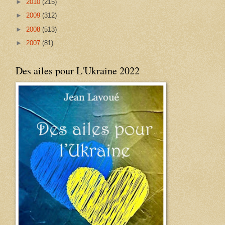
►
2010
(215)
►
2009
(312)
►
2008
(513)
►
2007
(81)
Des ailes pour L'Ukraine 2022