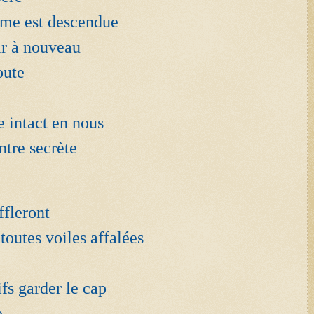
mme est descendue
sir à nouveau
oute
 intact en nous
ntre secrète
ffleront
toutes voiles affalées
fs garder le cap
e