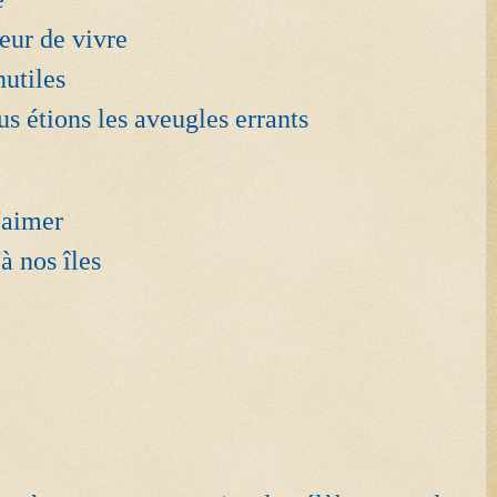
eur de vivre
nutiles
us étions les aveugles errants
e
'aimer
'à nos îles