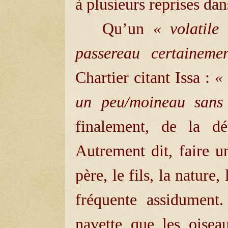
à plusieurs reprises dan
Qu’un
« volatile
passereau certaineme
Chartier citant Issa :
«
un peu/moineau sans
finalement, de la dé
Autrement dit, faire u
père, le fils, la nature,
fréquente assidument
navette que les oise