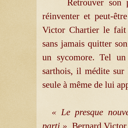
Retrouver son père
réinventer et peut-êtr
Victor Chartier le fai
sans jamais quitter so
un sycomore. Tel un
sarthois, il médite sur
seule à même de lui app
« Le presque nouvea
parti ».
Bernard Victor 