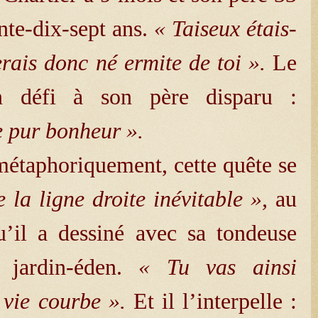
ante-dix-sept ans.
« Taiseux étais-
erais donc né ermite de toi ».
Le
n défi à son père disparu :
e pur bonheur ».
taphoriquement, cette quête se
 la ligne droite inévitable »,
au
’il a dessiné avec sa tondeuse
 jardin-éden.
« Tu vas ainsi
 vie courbe ».
Et il l’interpelle :