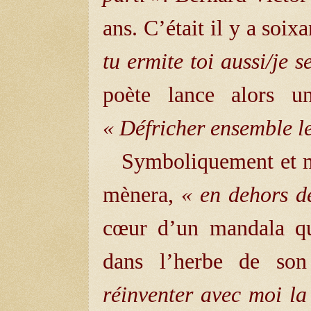
ans. C’était il y a soix
tu ermite toi aussi/je s
poète lance alors u
« Défricher ensemble l
Symboliquement et mé
mènera,
« en dehors de
cœur d’un mandala qu
dans l’herbe de son
réinventer avec moi la