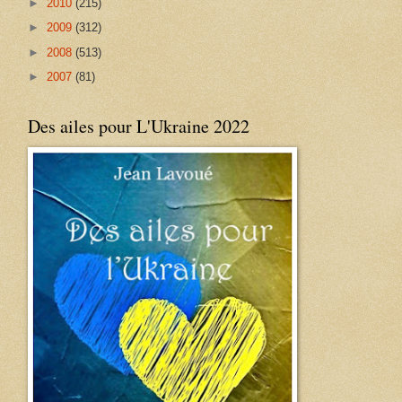
►
2010
(215)
►
2009
(312)
►
2008
(513)
►
2007
(81)
Des ailes pour L'Ukraine 2022