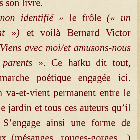
s son livre.
 non identifié »
le frôle
(« un
nt »)
et voilà Bernard Victor
 Viens avec moi/et amusons-nous
 parents »
. Ce haïku dit tout,
marche poétique engagée ici.
n va-et-vient permanent entre le
 le jardin et tous ces auteurs qu’il
. S’engage ainsi une forme de
aux (mésanges, rouges-gorges…)