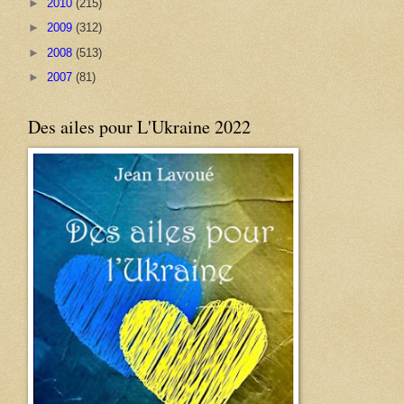
►
2010
(215)
►
2009
(312)
►
2008
(513)
►
2007
(81)
Des ailes pour L'Ukraine 2022