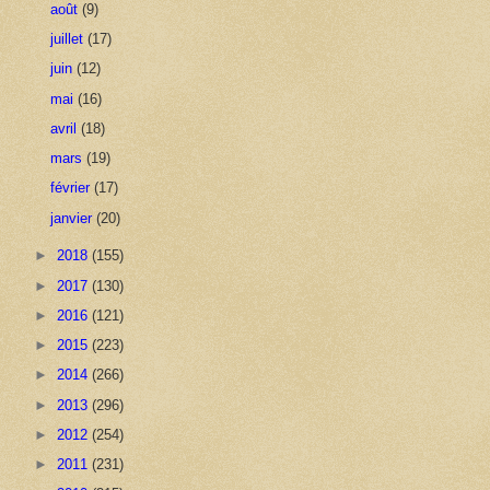
août
(9)
juillet
(17)
juin
(12)
mai
(16)
avril
(18)
mars
(19)
février
(17)
janvier
(20)
►
2018
(155)
►
2017
(130)
►
2016
(121)
►
2015
(223)
►
2014
(266)
►
2013
(296)
►
2012
(254)
►
2011
(231)